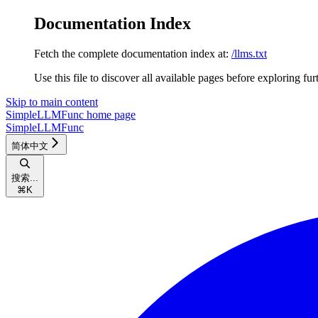
Documentation Index
Fetch the complete documentation index at:
/llms.txt
Use this file to discover all available pages before exploring fur
Skip to main content
SimpleLLMFunc
home page
SimpleLLMFunc
简体中文
搜索...
⌘
K