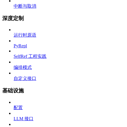
中断与取消
深度定制
运行时原语
PyRepl
SelfRef 工程实践
编排模式
自定义接口
基础设施
配置
LLM 接口