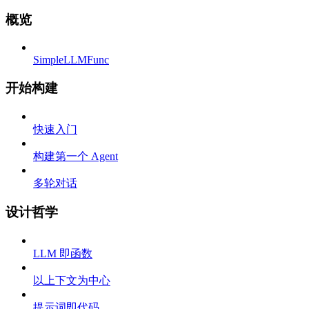
概览
SimpleLLMFunc
开始构建
快速入门
构建第一个 Agent
多轮对话
设计哲学
LLM 即函数
以上下文为中心
提示词即代码