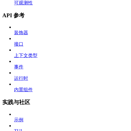
可观测性
API 参考
装饰器
接口
上下文类型
事件
运行时
内置组件
实践与社区
示例
TUI