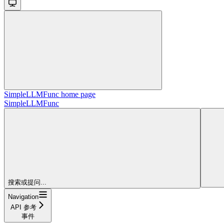
SimpleLLMFunc
home page
SimpleLLMFunc
搜索或提问...
Navigation
API 参考
事件