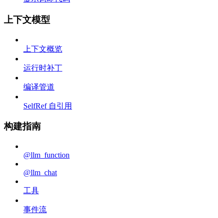
上下文模型
上下文概览
运行时补丁
编译管道
SelfRef 自引用
构建指南
@llm_function
@llm_chat
工具
事件流