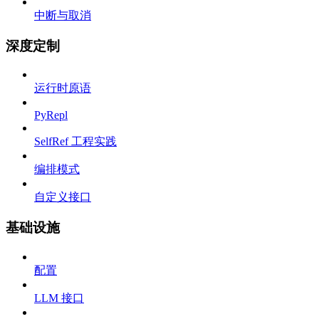
中断与取消
深度定制
运行时原语
PyRepl
SelfRef 工程实践
编排模式
自定义接口
基础设施
配置
LLM 接口