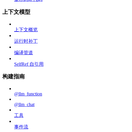
上下文模型
上下文概览
运行时补丁
编译管道
SelfRef 自引用
构建指南
@llm_function
@llm_chat
工具
事件流