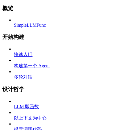
概览
SimpleLLMFunc
开始构建
快速入门
构建第一个 Agent
多轮对话
设计哲学
LLM 即函数
以上下文为中心
提示词即代码