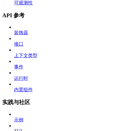
可观测性
API 参考
装饰器
接口
上下文类型
事件
运行时
内置组件
实践与社区
示例
TUI