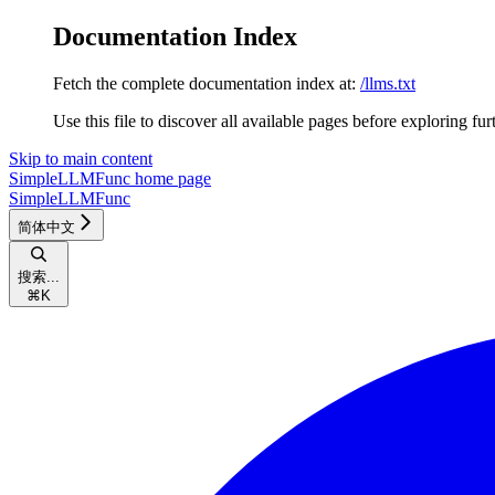
Documentation Index
Fetch the complete documentation index at:
/llms.txt
Use this file to discover all available pages before exploring fur
Skip to main content
SimpleLLMFunc
home page
SimpleLLMFunc
简体中文
搜索...
⌘
K