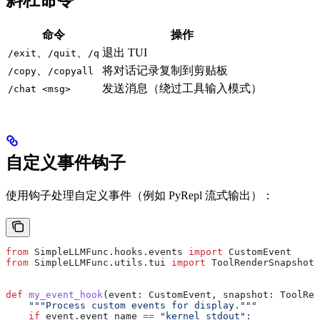
斜杠命令
命令
操作
、
、
退出 TUI
/exit
/quit
/q
、
将对话记录复制到剪贴板
/copy
/copyall
发送消息（绕过工具输入模式）
/chat <msg>
自定义事件钩子
使用钩子处理自定义事件（例如 PyRepl 流式输出）：
from
 SimpleLLMFunc.hooks.events 
import
 CustomEvent
from
 SimpleLLMFunc.utils.tui 
import
 ToolRenderSnapshot
def
 my_event_hook
(
event
: CustomEvent, 
snapshot
: ToolRen
    """Process custom events for display."""
    if
 event.event_name 
==
 "kernel_stdout"
: