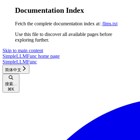
Documentation Index
Fetch the complete documentation index at:
/llms.txt
Use this file to discover all available pages before
exploring further.
Skip to main content
SimpleLLMFunc
home page
SimpleLLMFunc
简体中文
搜索...
⌘
K