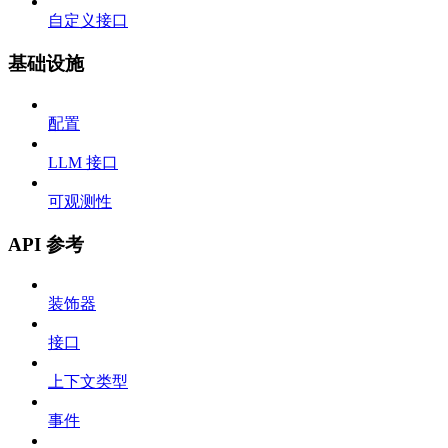
自定义接口
基础设施
配置
LLM 接口
可观测性
API 参考
装饰器
接口
上下文类型
事件