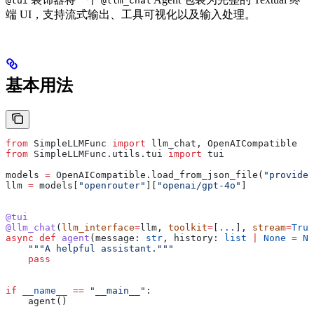
@tui
@llm_chat
端 UI，支持流式输出、工具可视化以及输入处理。
基本用法
from
 SimpleLLMFunc 
import
 llm_chat, OpenAICompatible
from
 SimpleLLMFunc.utils.tui 
import
 tui
models 
=
 OpenAICompatible.load_from_json_file(
"provider
llm 
=
 models[
"openrouter"
][
"openai/gpt-4o"
]
@tui
@llm_chat
(
llm_interface
=
llm, 
toolkit
=
[
...
], 
stream
=
True
async
 def
 agent
(
message
: 
str
, 
history
: 
list
 |
 None
 =
 No
    """A helpful assistant."""
    pass
if
 __name__
 ==
 "__main__"
:
    agent()