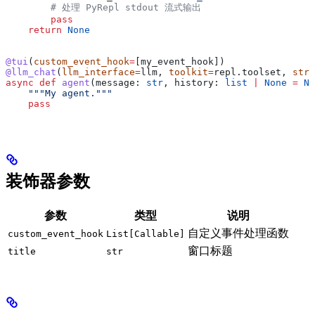
        # 处理 PyRepl stdout 流式输出
        pass
    return
 None
@tui
(
custom_event_hook
=
[my_event_hook])
@llm_chat
(
llm_interface
=
llm, 
toolkit
=
repl.toolset, 
stre
async
 def
 agent
(
message
: 
str
, 
history
: 
list
 |
 None
 =
 No
    """My agent."""
    pass
装饰器参数
参数
类型
说明
自定义事件处理函数
custom_event_hook
List[Callable]
窗口标题
title
str