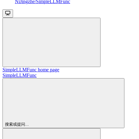
NiJingzhe/SimpleLLMFunc
SimpleLLMFunc
home page
SimpleLLMFunc
搜索或提问...