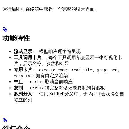
运行后即可在终端中获得一个完整的聊天界面。
功能特性
流式显示
— 模型响应逐字符呈现
工具调用卡片
— 每个工具调用都会显示一张可视化卡
片，展示名称、参数和结果
专用卡片
—
、
、
、
、
execute_code
read_file
grep
sed
拥有自定义渲染
echo_into
中止
—
取消当前响应
Ctrl+C
复制
—
将完整对话记录复制到剪贴板
Ctrl+Y
多列分叉
— 使用 SelfRef 分叉时，子 Agent 会获得各自
独立的列